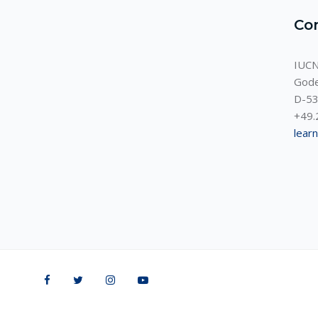
Co
IUCN
Gode
D-53
+49.
lear