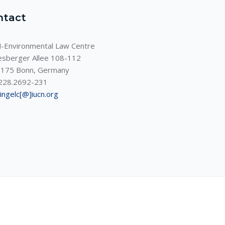
ntact
-Environmental Law Centre
sberger Allee 108-112
175 Bonn, Germany
228.2692-231
ningelc[@]iucn.org